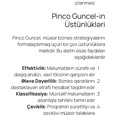
izlənməsi.
Pinco Guncel-in
Üstünlükləri
Pinco Guncel, müasir biznes strategiyalarını
formalaşdırmaq üçün bir çox üstünlüklərə
malikdir. Bu alətin əsas faydaları
aşağıdakılardır:
Effektivlik:
Məlumatların sürətli və
dəqiq analizi, vaxt itkisinin qarşısını alır.
Əlavə Dəyərlilik:
Biznes qərarlarını
dəstəkləyən ətraflı hesabat təqdim edir.
Klassifikasiya:
Müxtəlif məlumatların
asanlıqla təhlilini təmin edir.
Çeviklik:
Proqramın sürətliliyi və
çevikliyi müasir tələblərə