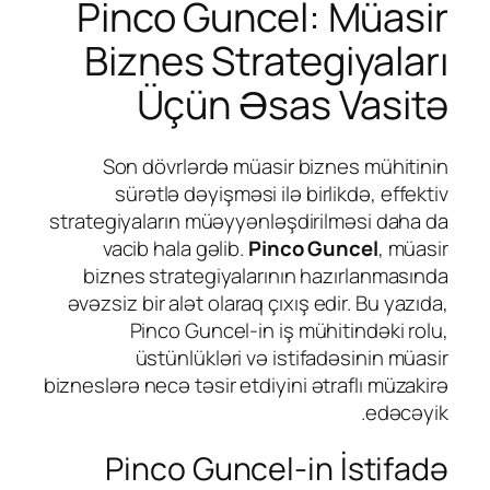
Pinco Guncel: Müasir
Biznes Strategiyaları
Üçün Əsas Vasitə
Son dövrlərdə müasir biznes mühitinin
sürətlə dəyişməsi ilə birlikdə, effektiv
strategiyaların müəyyənləşdirilməsi daha da
vacib hala gəlib.
Pinco Guncel
, müasir
biznes strategiyalarının hazırlanmasında
əvəzsiz bir alət olaraq çıxış edir. Bu yazıda,
Pinco Guncel-in iş mühitindəki rolu,
üstünlükləri və istifadəsinin müasir
bizneslərə necə təsir etdiyini ətraflı müzakirə
edəcəyik.
Pinco Guncel-in İstifadə