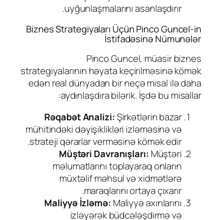
uyğunlaşmalarını asanlaşdırır.
Biznes Strategiyaları Üçün Pinco Guncel-in
İstifadəsinə Nümunələr
Pinco Guncel, müasir biznes
strategiyalarının həyata keçirilməsinə kömək
edən real dünyadan bir neçə misal ilə daha
aydınlaşdıra bilərik. İşdə bu misallar:
Rəqabət Analizi:
Şirkətlərin bazar
mühitindəki dəyişiklikləri izləməsinə və
strateji qərarlar verməsinə kömək edir.
Müştəri Davranışları:
Müştəri
məlumatlarını toplayaraq onların
müxtəlif məhsul və xidmətlərə
maraqlarını ortaya çıxarır.
Maliyyə İzləmə:
Maliyyə axınlarını
izləyərək büdcələşdirmə və