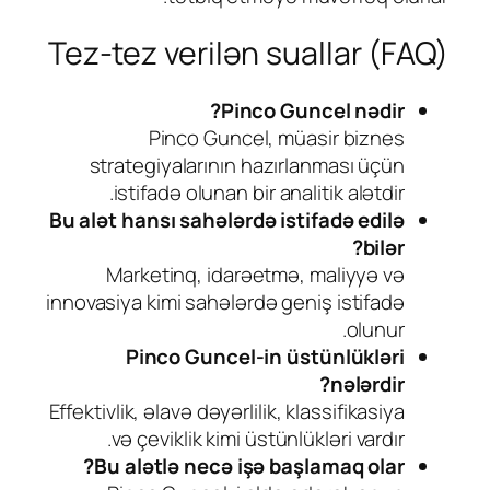
Tez-tez verilən suallar (FAQ)
Pinco Guncel nədir?
Pinco Guncel, müasir biznes
strategiyalarının hazırlanması üçün
istifadə olunan bir analitik alətdir.
Bu alət hansı sahələrdə istifadə edilə
bilər?
Marketinq, idarəetmə, maliyyə və
innovasiya kimi sahələrdə geniş istifadə
olunur.
Pinco Guncel-in üstünlükləri
nələrdir?
Effektivlik, əlavə dəyərlilik, klassifikasiya
və çeviklik kimi üstünlükləri vardır.
Bu alətlə necə işə başlamaq olar?