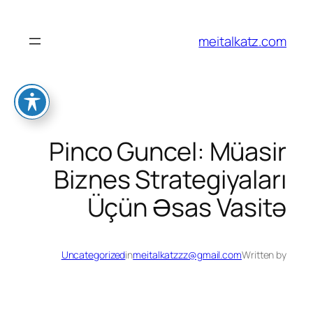
לדלג
לתוכן
meitalkatz.com
Pinco Guncel: Müasir
Biznes Strategiyaları
Üçün Əsas Vasitə
Uncategorized
in
meitalkatzzz@gmail.com
Written by