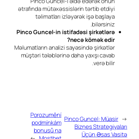
Pinco Guncel-i əldə edərək onun
ətrafında mütəxəssislərin tərtib etdiyi
təlimatları izləyərək işə başlaya
bilərsiniz.
Pinco Guncel-in istifadəsi şirkətlərə
necə kömək edir?
Məlumatların analizi sayəsində şirkətlər
müştəri tələblərinə daha yaxşı cavab
verə bilir.
Porozumění
Pinco Guncel: Müasir
←
podmínkám
Biznes Strategiyaları
bonusů na
Üçün Əsas Vasitə
→
Mostbet