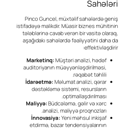
Sahələri
Pinco Guncel, müxtəlif sahələrdə geniş
istifadəyə malikdir. Müasir biznes mühitinin
tələblərinə cavab verən bir vasitə olaraq,
aşağıdakı sahələrdə fəaliyyətini daha da
effektivləşdirir:
Marketinq:
Müştəri analizi, hədəf
auditoriyanın müəyyənləşdirilməsi,
rəqabət təhlili.
İdarəetmə:
Məlumat analizi, qərar
dəstəkləmə sistemi, resursların
optimallaşdırılması.
Maliyyə:
Büdcələmə, gəlir və xərc
analizi, maliyyə proqnozları.
İnnovasiya:
Yeni məhsul inkişaf
etdirmə, bazar tendensiyalarının