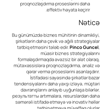
proqnozlaşdırma proseslərini daha
effektiv həyata keçirir.
Nəticə
Bu günümüzdə biznes mühitinin dinamikliyi,
şirkətlərin daha çevik və ağıllı strategiyalar
tətbiq etməsini tələb edir.
Pinco Guncel
,
müasir biznes strategiyalarını
formalaşdırmaqda əvəzsiz bir alət olaraq,
mütəxəssislərə proqnozlaşdırma, analiz və
qərar vermə proseslərini asanlaşdırır.
İstifadəsi sayəsində şirkətlər bazar
tendensiyalarını daha yaxşı izləyə, müştəri
davranışlarını anlayıb uyğunlaşa bilərlər.
результатты artırmalara, resurslardan daha
səmərəli istifadə etməyə və inovativ həllər
tətbiq etməyə müvəffəq olurlar.