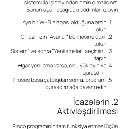
sistemi ilə işlədiyindən əmin olmalısınız.
Bunun üçün aşağıdakı addımları izləyin:
Ayrı bir Wi-Fi əlaqəsi olduğuna əmin
olun.
Cihazınızın "Ayarlar" bölməsinə daxil
olun.
"Sistem" və sonra "Yeniləmələr" seçimini
tapın.
Əgər yeniləmə varsa, onu yükləyin və
quraşdırın.
Proses başa çatdıqdan sonra, proqramı
quraşdırmağa davam edin.
2. İcazələrin
Aktivləşdirilməsi
Pinco proqramının tam funksiya etməsi üçün