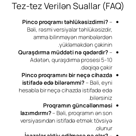
Tez-tez Verilən Suallar (FAQ)
Pinco proqramı təhlükəsizdirmi?
–
Bəli, rəsmi versiyalar təhlükəsizdir,
amma bilinməyən mənbələrdən
yükləməkdən çəkinin.
Quraşdırma müddəti nə qədərdir?
–
Adətən, quraşdırma prosesi 5-10
dəqiqə çəkir.
Pinco proqramını bir neçə cihazda
istifadə edə bilərəmmi?
– Bəli, eyni
hesabla bir neçə cihazda istifadə edə
bilərsiniz.
Proqramın güncəllənməsi
lazımdırmı?
– Bəli, proqramın ən son
versiyasından istifadə etmək tövsiyə
olunur.
İcazələr aktiv edilməsə nə olar?
–