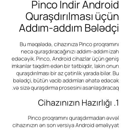
Pinco Indir Android
Quraşdırılması üçün
Addım-addım Bələdçi
Bu məqalədə, cihazınıza Pinco proqramını
necə quraşdıracağınızı addım-addım izah
edəcəyik. Pinco, Android cihazlar üçün geniş
imkanlar təqdim edən bir tətbiqdir, lakin onun
quraşdırılması bir az çətinlik yarada bilər. Bu
bələdçi, bütün vacib addımları əhatə edəcək
və sizə quraşdırma prosesini asanlaşdıracaq.
1. Cihazınızın Hazırlığı
Pinco proqramını quraşdırmadan əvvəl
cihazınızın ən son versiya Android əməliyyat