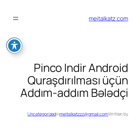
לדלג
לתוכן
meitalkatz.com
Pinco Indir Android
Quraşdırılması üçün
Addım-addım Bələdçi
Uncategorized
in
meitalkatzzz@gmail.com
Written by