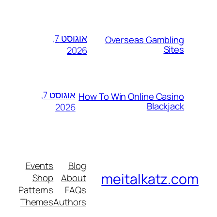
אוגוסט 7,
Overseas Gambling
Sites
2026
אוגוסט 7,
How To Win Online Casino
Blackjack
2026
Events
Blog
meitalkatz.com
Shop
About
Patterns
FAQs
Themes
Authors