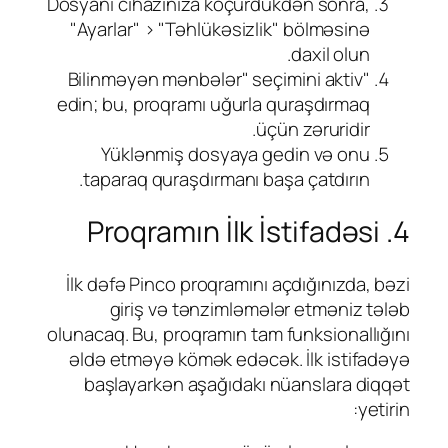
Dosyanı cihazınıza köçürdükdən sonra,
"Ayarlar" > "Təhlükəsizlik" bölməsinə
daxil olun.
"Bilinməyən mənbələr" seçimini aktiv
edin; bu, proqramı uğurla quraşdırmaq
üçün zəruridir.
Yüklənmiş dosyaya gedin və onu
taparaq quraşdırmanı başa çatdırın.
4. Proqramın İlk İstifadəsi
İlk dəfə Pinco proqramını açdığınızda, bəzi
giriş və tənzimləmələr etməniz tələb
olunacaq. Bu, proqramın tam funksionallığını
əldə etməyə kömək edəcək. İlk istifadəyə
başlayarkən aşağıdakı nüanslara diqqət
yetirin: