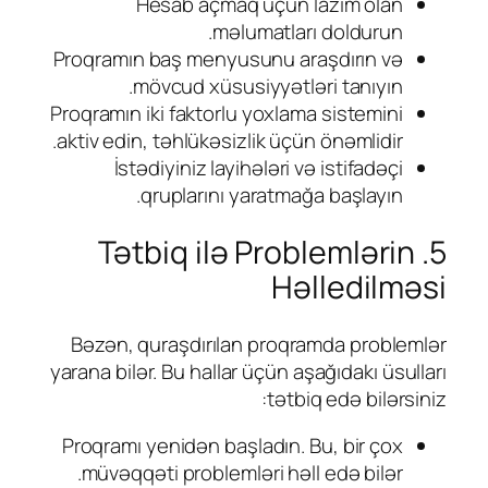
Hesab açmaq üçün lazım olan
məlumatları doldurun.
Proqramın baş menyusunu araşdırın və
mövcud xüsusiyyətləri tanıyın.
Proqramın iki faktorlu yoxlama sistemini
aktiv edin, təhlükəsizlik üçün önəmlidir.
İstədiyiniz layihələri və istifadəçi
qruplarını yaratmağa başlayın.
5. Tətbiq ilə Problemlərin
Həlledilməsi
Bəzən, quraşdırılan proqramda problemlər
yarana bilər. Bu hallar üçün aşağıdakı üsulları
tətbiq edə bilərsiniz:
Proqramı yenidən başladın. Bu, bir çox
müvəqqəti problemləri həll edə bilər.