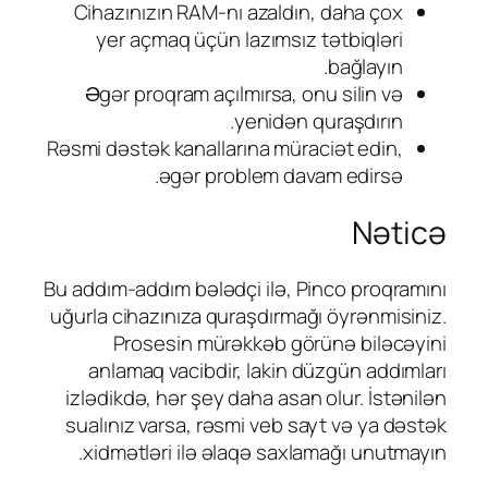
Cihazınızın RAM-nı azaldın, daha çox
yer açmaq üçün lazımsız tətbiqləri
bağlayın.
Əgər proqram açılmırsa, onu silin və
yenidən quraşdırın.
Rəsmi dəstək kanallarına müraciət edin,
əgər problem davam edirsə.
Nəticə
Bu addım-addım bələdçi ilə, Pinco proqramını
uğurla cihazınıza quraşdırmağı öyrənmisiniz.
Prosesin mürəkkəb görünə biləcəyini
anlamaq vacibdir, lakin düzgün addımları
izlədikdə, hər şey daha asan olur. İstənilən
sualınız varsa, rəsmi veb sayt və ya dəstək
xidmətləri ilə əlaqə saxlamağı unutmayın.