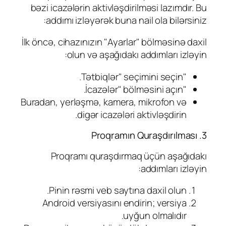
bəzi icazələrin aktivləşdirilməsi lazımdır. Bu
addımı izləyərək buna nail ola bilərsiniz:
İlk öncə, cihazınızın "Ayarlar" bölməsinə daxil
olun və aşağıdakı addımları izləyin:
"Tətbiqlər" seçimini seçin.
"İcazələr" bölməsini açın.
Buradan, yerləşmə, kamera, mikrofon və
digər icazələri aktivləşdirin.
3. Proqramın Quraşdırılması
Proqramı quraşdırmaq üçün aşağıdakı
addımları izləyin:
Pinin rəsmi veb saytına daxil olun.
Android versiyasını endirin; versiya
uyğun olmalıdır.