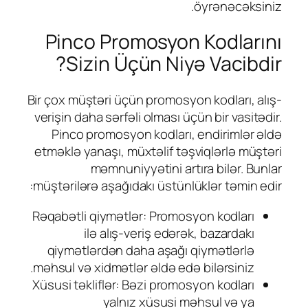
öyrənəcəksiniz.
Pinco Promosyon Kodlarını
Sizin Üçün Niyə Vacibdir?
Bir çox müştəri üçün promosyon kodları, alış-
verişin daha sərfəli olması üçün bir vasitədir.
Pinco promosyon kodları, endirimlər əldə
etməklə yanaşı, müxtəlif təşviqlərlə müştəri
məmnuniyyətini artıra bilər. Bunlar
müştərilərə aşağıdakı üstünlüklər təmin edir:
Rəqabətli qiymətlər: Promosyon kodları
ilə alış-veriş edərək, bazardakı
qiymətlərdən daha aşağı qiymətlərlə
məhsul və xidmətlər əldə edə bilərsiniz.
Xüsusi təkliflər: Bəzi promosyon kodları
yalnız xüsusi məhsul və ya