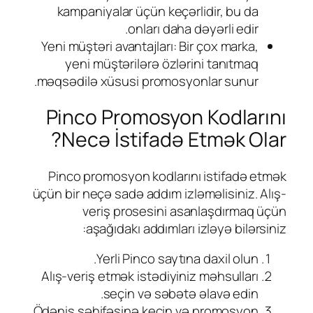
kampaniyalar üçün keçərlidir, bu da
onları daha dəyərli edir.
Yeni müştəri avantajları: Bir çox marka,
yeni müştərilərə özlərini tanıtmaq
məqsədilə xüsusi promosyonlar sunur.
Pinco Promosyon Kodlarını
Necə İstifadə Etmək Olar?
Pinco promosyon kodlarını istifadə etmək
üçün bir neçə sadə addım izləməlisiniz. Alış-
veriş prosesini asanlaşdırmaq üçün
aşağıdakı addımları izləyə bilərsiniz:
Yerli Pinco saytına daxil olun.
Alış-veriş etmək istədiyiniz məhsulları
seçin və səbətə əlavə edin.
Ödəniş səhifəsinə keçin və promosyon