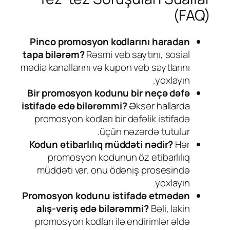
(FAQ)
Pinco promosyon kodlarını haradan
tapa bilərəm?
Rəsmi veb saytını, sosial
media kanallarını və kupon veb saytlarını
yoxlayın.
Bir promosyon kodunu bir neçə dəfə
istifadə edə bilərəmmi?
Əksər hallarda
promosyon kodları bir dəfəlik istifadə
üçün nəzərdə tutulur.
Kodun etibarlılıq müddəti nədir?
Hər
promosyon kodunun öz etibarlılıq
müddəti var, onu ödəniş prosesində
yoxlayın.
Promosyon kodunu istifadə etmədən
alış-veriş edə bilərəmmi?
Bəli, lakin
promosyon kodları ilə endirimlər əldə