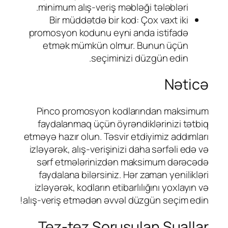
minimum alış-veriş məbləği tələbləri.
Bir müddətdə bir kod: Çox vaxt iki
promosyon kodunu eyni anda istifadə
etmək mümkün olmur. Bunun üçün
seçiminizi düzgün edin.
Nəticə
Pinco promosyon kodlarından maksimum
faydalanmaq üçün öyrəndiklərinizi tətbiq
etməyə hazır olun. Təsvir etdiyimiz addımları
izləyərək, alış-verişinizi daha sərfəli edə və
sərf etmələrinizdən maksimum dərəcədə
faydalana bilərsiniz. Hər zaman yenilikləri
izləyərək, kodların etibarlılığını yoxlayın və
alış-veriş etmədən əvvəl düzgün seçim edin!
Tez-tez Soruşulan Suallar