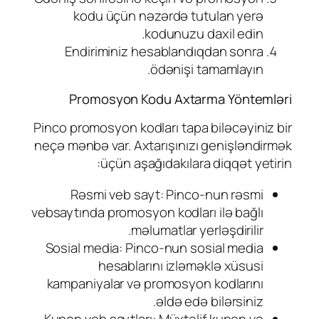
kodu üçün nəzərdə tutulan yerə
kodunuzu daxil edin.
Endiriminiz hesablandıqdan sonra
ödənişi tamamlayın.
Promosyon Kodu Axtarma Yöntemləri
Pinco promosyon kodları tapa biləcəyiniz bir
neçə mənbə var. Axtarışınızı genişləndirmək
üçün aşağıdakılara diqqət yetirin:
Rəsmi veb sayt: Pinco-nun rəsmi
vebsaytında promosyon kodları ilə bağlı
məlumatlar yerləşdirilir.
Sosial media: Pinco-nun sosial media
hesablarını izləməklə xüsusi
kampaniyalar və promosyon kodlarını
əldə edə bilərsiniz.
Kupon veb saytları: Müxtəlif kupon və