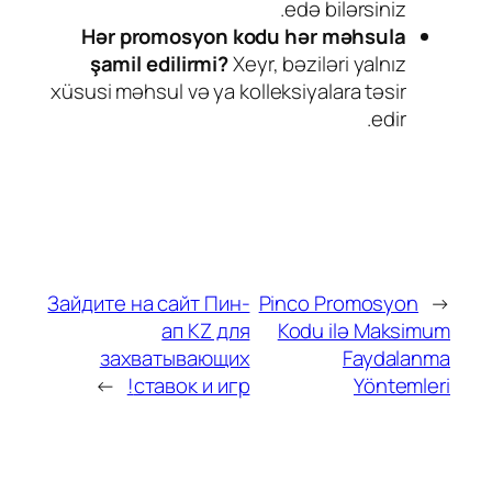
edə bilərsiniz.
Hər promosyon kodu hər məhsula
şamil edilirmi?
Xeyr, bəziləri yalnız
xüsusi məhsul və ya kolleksiyalara təsir
edir.
Зайдите на сайт Пин-
Pinco Promosyon
←
ап KZ для
Kodu ilə Maksimum
захватывающих
Faydalanma
→
ставок и игр!
Yöntemleri