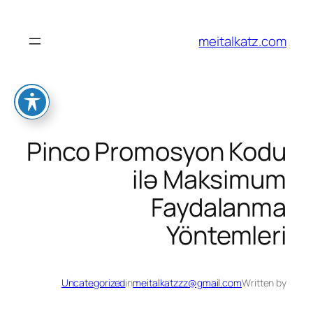
לדלג
לתוכן
meitalkatz.com
Pinco Promosyon Kodu
ilə Maksimum
Faydalanma
Yöntemleri
Uncategorized
in
meitalkatzzz@gmail.com
Written by