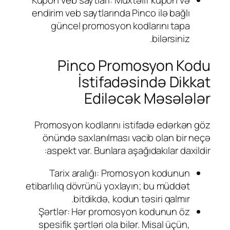
endirim veb saytlarında Pinco ilə bağlı
güncel promosyon kodlarını tapa
bilərsiniz.
Pinco Promosyon Kodu
İstifadəsində Dikkat
Ediləcək Məsələlər
Promosyon kodlarını istifadə edərkən göz
önündə saxlanılması vacib olan bir neçə
aspekt var. Bunlara aşağıdakılar daxildir:
Tarix aralığı: Promosyon kodunun
etibarlılıq dövrünü yoxlayın; bu müddət
bitdikdə, kodun təsiri qalmır.
Şərtlər: Hər promosyon kodunun öz
spesifik şərtləri ola bilər. Misal üçün,